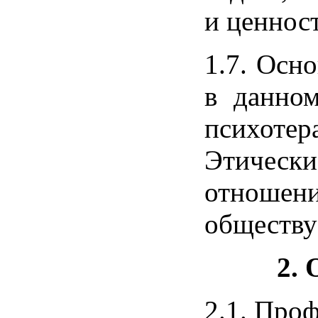
и ценнос
1.7. Осн
в данном
психоте
Этическ
отношен
обществу
2.
2.1. Про