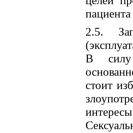
целей пр
пациента 
2.5. За
(эксплуа
В силу 
основанн
стоит из
злоупотр
интерес
Сексуаль