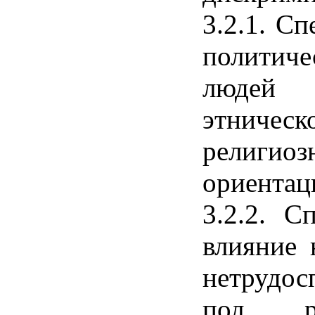
3.2.1. Сп
политич
людей п
этниче
религио
ориентац
3.2.2. С
влияние 
нетрудос
пол, р