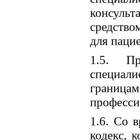
консульт
средство
для пацие
1.5. Пр
специали
границ
професси
1.6. Со 
кодекс, 