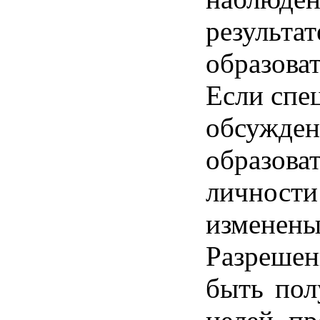
результа
образова
Если спе
обсужден
образов
личност
измене
Разрешен
быть пол