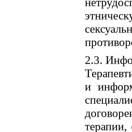
нетруд
этничес
сексуаль
противор
2.3. Инф
Терапевт
и информ
специали
договоре
терапии, 