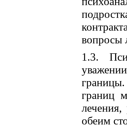
психоа
подрос
контракт
вопросы 
1.3. Пс
уважени
границы
границ м
лечения,
обеим ст