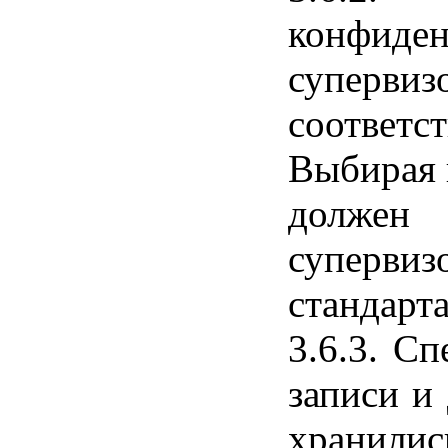
конфид
супервиз
соответс
Выбирая 
должен 
суперви
стандарт
3.6.3. С
записи и
хранилис