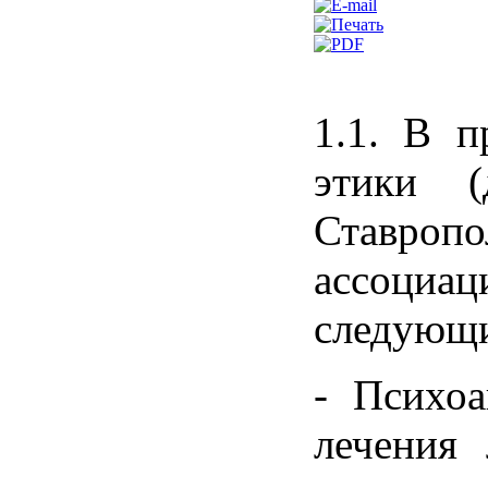
1.1. В п
этики (
Ставроп
ассоци
следующи
- Психоа
лечения 