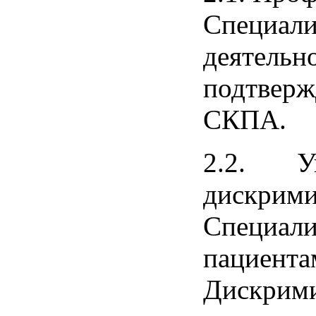
Специал
деятель
подтвер
СКПА.
2.2. У
дискрими
Специа
пациента
Дискрими