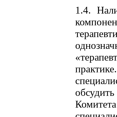
1.4. Нал
компоне
терапевти
одноз
«терапе
практике
специали
обсудит
Комитета
специал