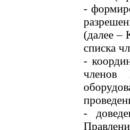
- формир
разреше
(далее –
списка ч
- коорди
членов 
оборудов
проведен
- доведе
Правлен