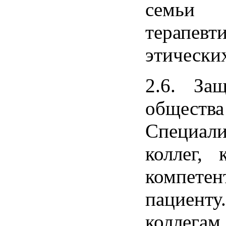
семьи 
терапевт
этически
2.6. За
общества
Специали
коллег, 
компете
пациент
коллег