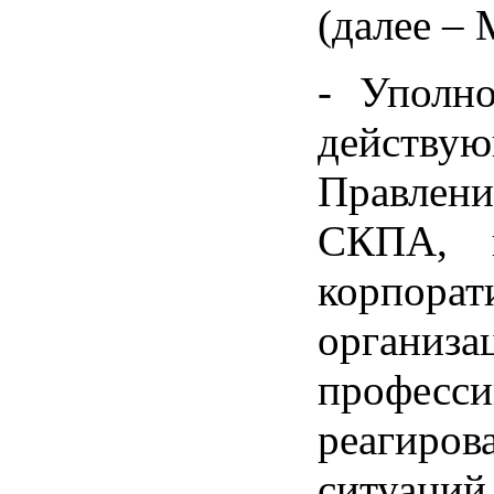
(далее –
- Уполн
действ
Правлен
СКПА, в
корпора
организ
професс
реагиро
ситуац