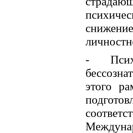
страдаю
психиче
снижени
личностн
- Псих
бессозн
этого ра
подгото
соответ
Междуна