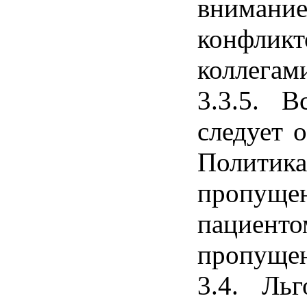
внимани
конфликт
коллегам
3.3.5. В
следует 
Полити
пропуще
пациент
пропущен
3.4. Ль