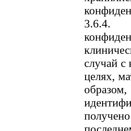
конфиден
3.6.4.
конфид
клиниче
случай с
целях, м
образо
идентиф
получено
последн