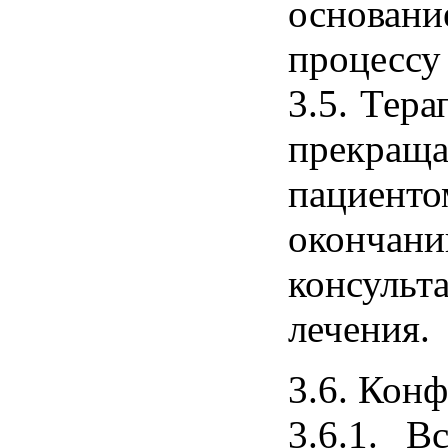
основани
процессу
3.5. Тера
прекраща
пациен
окончан
консуль
лечения.
3.6. Кон
3.6.1. 