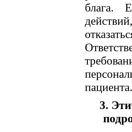
блага. 
действи
отказатьс
Ответст
требова
персональ
пациента
3. Эт
подр