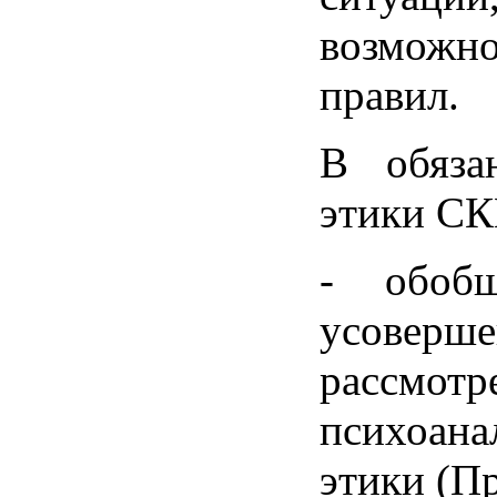
возможн
правил.
В обяза
этики СК
- обоб
усовер
рассмот
психоан
этики (П