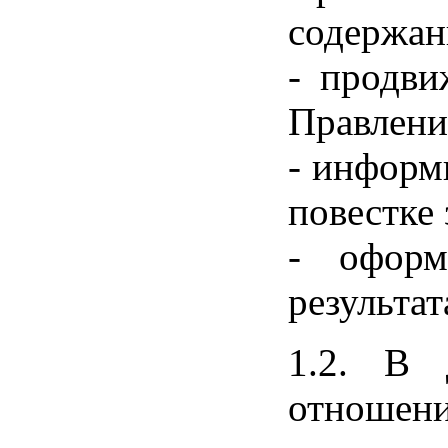
содержан
- продви
Правлени
- информ
повестке 
- оформ
результа
1.2. В 
отношен