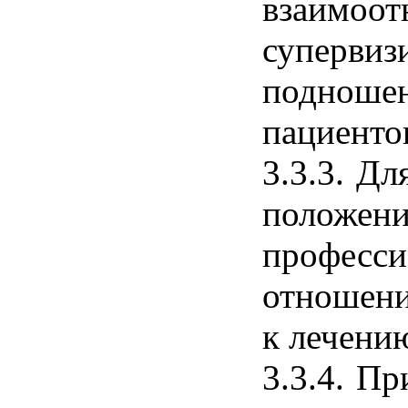
взаимоо
суперви
подноше
пациенто
3.3.3. Дл
положен
професс
отношени
к лечени
3.3.4. П