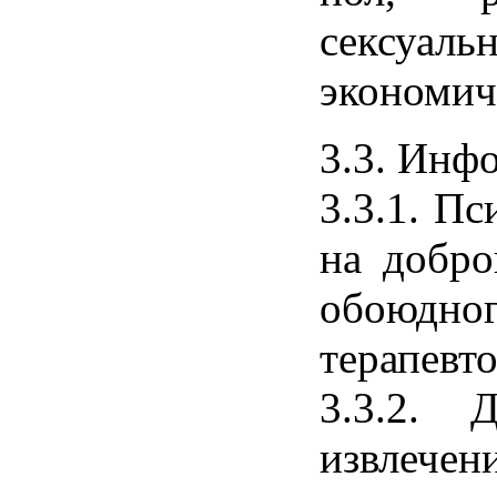
сексуа
экономич
3.3. Инф
3.3.1. П
на добро
обоюдн
терапевто
3.3.2. 
извле