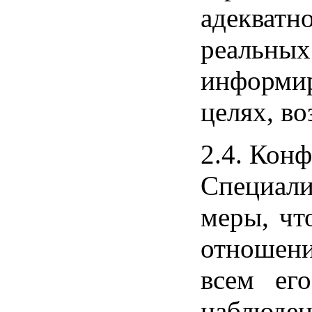
адекватн
реальных
информир
целях, в
2.4. Кон
Специали
меры, чт
отношени
всем ег
наблюде