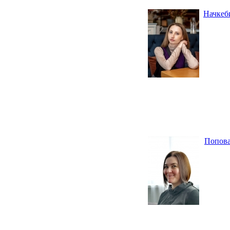
Начкеб
Попова