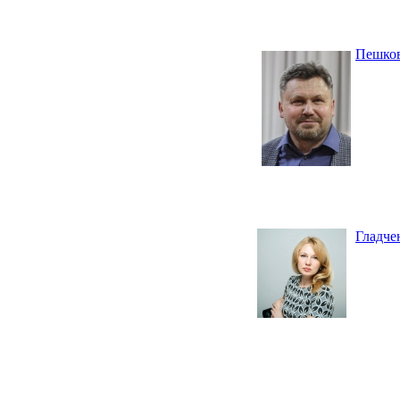
Пешков
Гладче