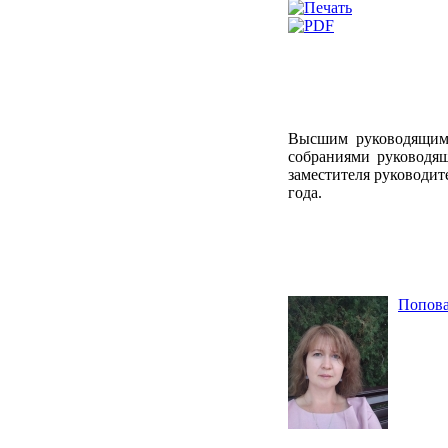
Высшим руководящи
собраниями руководя
заместителя руководит
года.
Попова