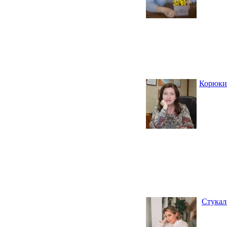
Корюки
Стукал