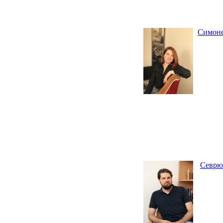
Симоне
Севрю