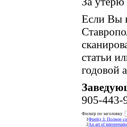
За утерю
Если Вы 
Ставропо
сканиров
статьи ил
годовой 
Заведую
905-443-
Фильтр по заголовку
1
Фрейд З. Полное со
2
An art of interpreta