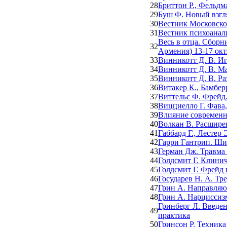
28
Бриттон Р., Фельдм
29
Буш Ф. Новый взгл
30
Вестник Московско
31
Вестник психоанали
Весь в отца. Сбор
32
Армения) 13-17 окт
33
Винникотт Д. В. Иг
34
Винникотт Д. В. Ма
35
Винникотт Д. В. Ра
36
Витакер К., Бамбер
37
Виттельс Ф. Фрейд.
38
Вицциелло Г. Фава,
39
Влияние современн
40
Волкан В. Расшире
41
Габбард Г., Лестер
42
Гарри Гантрип. Ши
43
Герман Дж. Травма
44
Голдсмит Г. Клинич
45
Голдсмит Г. Фрейд 
46
Государев Н. А. Тр
47
Грин А. Направляю
48
Грин А. Нарциссиз
Гринберг Л. Введен
49
практика
50
Гринсон Р. Техника