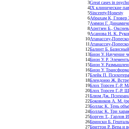
3
Great cases in psych
4
IX клинические пав
5
Sincerety/Honesty
6
Абрахам К, Гловер
7
Аммон Г. Динамиче
8
Арнтзен Б., Окснев
9
Асанова Н. К. Рук
10
Атанассиу-Попеско 
11
Атанассиу-Попеско 
12
Балинт Б. Базисный
13
Бион У. Научение 
14
Бион У. Р. Элемент
15
Бион У. Размышлен
16
Бион У. Трансформ
17
Блейк П. Психотера
18
Блендоню Ж. Встре
19
Блох Торсен Г.-Р. 
20
Блох Торсен Г.-Р. 
21
Блюм Дж. Психоана
22
Боковиков А. М. (
23
Боллас К. Тень объ
24
Боллас К. Три хар
25
Борген Т., Гарлов И
26
Брински Б. Гешталь
27
Бриттон Р. Вера и 