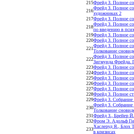
215
Фрейд З. Полное со
Фрейд З. Полное со
216
художниках 2
217
Фрейд З. Полное со
Фрейд З. Полное со
218
по введению в пси
219
Фрейд З. Полное со
220
Фрейд З. Полное со
Фрейд З. Полное со
221
Толкование сновид
Фрейд З. Полное со
222
Зигмунда Фрейда. 
223
Фрейд З. Полное со
224
Фрейд З. Полное со
225
Фрейд З. Полное со
226
Фрейд З. Полное с
227
Фрейд З. Полное со
228
Фрейд З. Полное ст
229
Фрейд З. Собрание 
Фрейд З. Собрание 
230
Толкование сновид
231
Фрейд З., Брейер Й
232
Фром Э. Адольф Ги
Хаслеруд Я., Блох 
233
в кризисах