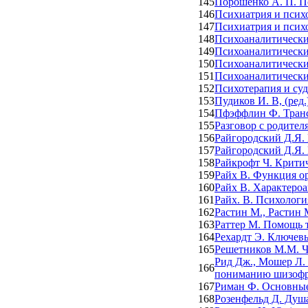
145
Порошенко А. П. П
146
Психиатрия и психо
147
Психиатрия и психо
148
Психоаналитически
149
Психоаналитически
150
Психоаналитически
151
Психоаналитически
152
Психотерапия и суд
153
Пудиков И. В, (ред
154
Пфэффлин Ф. Транс
155
Разговор с родител
156
Райгородский Д.Я. 
157
Райгородский Д.Я. 
158
Райкрофт Ч. Крити
159
Райх В. Функция о
160
Райх В. Характеро
161
Райх. В. Психологи
162
Растин М., Растин 
163
Раттер М. Помощь 
164
Рехардт Э. Ключев
165
Решетников М.М. Ч
Рид Дж., Мошер Л. 
166
пониманию шизоф
167
Риман Ф. Основные
168
Розенфельд Д. Душа