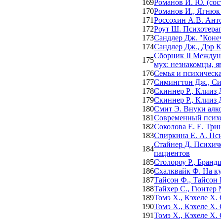
169
Романов И. Ю. (сос
170
Романов И., Ягнюк 
171
Россохин А.В. Анто
172
Роут Ш. Психотерап
173
Сандлер Дж. "Коне
174
Сандлер Дж., Дэр К
Сборник II Междун
175
мух: незнакомцы, 
176
Семья и психическ
177
Симингтон Дж., Си
178
Скиннер Р., Клииз 
179
Скиннер Р., Клииз 
180
Смит Э. Внуки алк
181
Современный психоа
182
Соколова Е. Е. Три
183
Спиркина Е. А. Пси
Стайнер Д. Психич
184
пациентов
185
Столороу Р., Бранд
186
Схалквайк Ф. На к
187
Тайсон Ф., Тайсон 
188
Тайхер С., Гюнтер 
189
Томэ Х., Кэхеле Х.
190
Томэ Х., Кэхеле Х.
191
Томэ Х., Кэхеле Х