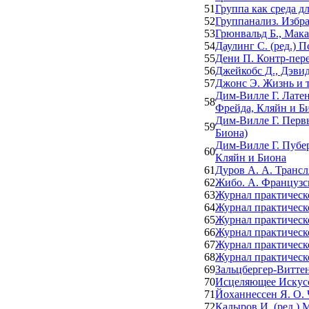
51
Группа как среда д
52
Группанализ. Избр
53
Грюнвальд Б., Мака
54
Даулинг С. (ред.) 
55
Дени П. Контр-пере
56
Джейкобс Д., Дэви
57
Джонс Э. Жизнь и 
Дим-Вилле Г. Латен
58
Фрейда, Кляйн и Б
Дим-Вилле Г. Первы
59
Биона)
Дим-Вилле Г. Пубер
60
Кляйн и Биона
61
Дуров А. А. Трансл
62
Жибо. А. Французс
63
Журнал практическо
64
Журнал практическо
65
Журнал практическо
66
Журнал практическо
67
Журнал практическо
68
Журнал практическо
69
Зальцбергер-Витте
70
Исцеляющее Искусс
71
Йоханнессен Я. О. 
72
Кадыров И. (ред.)