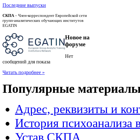
Последние выпуски
СКПА
– Член-корреспондент Европейской сети
групп-аналитических обучающих институтов
EGATIN
Новое
на
форуме
Нет
сообщений для показа
Читать подробнее »
Популярные
материал
Адрес, реквизиты и ко
История психоанализа 
Устав СКПА