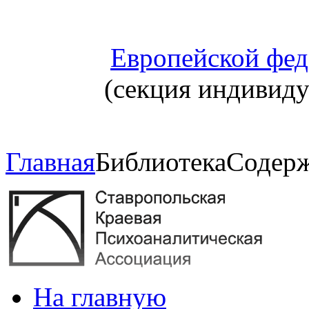
Европейской фед
(секция индивид
Главная
Библиотека
Содерж
На главную