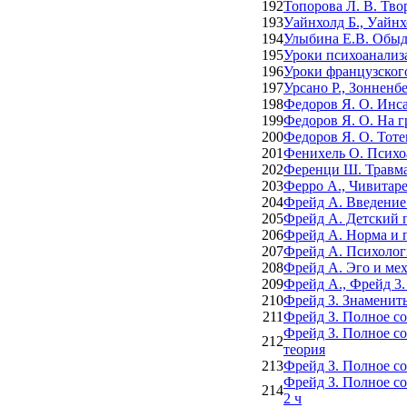
192
Топорова Л. В. Тв
193
Уайнхолд Б., Уайн
194
Улыбина Е.В. Обыд
195
Уроки психоанализа
196
Уроки французского
197
Урсано Р., Зонненб
198
Федоров Я. О. Инс
199
Федоров Я. О. На г
200
Федоров Я. О. Тоте
201
Фенихель О. Психо
202
Ференци Ш. Травма
203
Ферро А., Чивитаре
204
Фрейд А. Введение
205
Фрейд А. Детский 
206
Фрейд А. Норма и п
207
Фрейд А. Психолог
208
Фрейд А. Эго и ме
209
Фрейд А., Фрейд 3.
210
Фрейд З. Знаменит
211
Фрейд З. Полное со
Фрейд З. Полное со
212
теория
213
Фрейд З. Полное со
Фрейд З. Полное со
214
2 ч