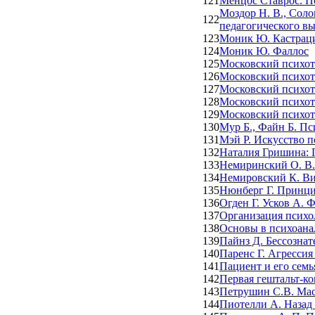
121
Менцос Ставрос. П
Моздор Н. В., Соло
122
педагогического вы
123
Моник Ю. Кастраци
124
Моник Ю. Фаллос
125
Московский психот
126
Московский психот
127
Московский психот
128
Московский психот
129
Московский психот
130
Мур Б., Файн Б. П
131
Мэй Р. Искусство п
132
Наталия Гришина: 
133
Немиринский О. В.
134
Немировский К. Ви
135
Нюнберг Г. Принци
136
Огден Г. Усков А. 
137
Организация психо
138
Основы в психоанал
139
Пайнз Д. Бессознат
140
Паренс Г. Агрессия
141
Пациент и его семь
142
Первая гештальт-ко
143
Петрушин С.В. Мас
144
Пиотелли А. Назад