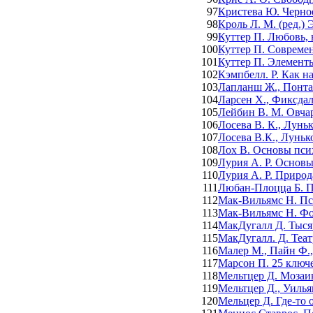
97
Кристева Ю. Черное
98
Кроль Л. М. (ред.)
99
Куттер П. Любовь, 
100
Куттер П. Совреме
101
Куттер П. Элемент
102
Кэмпбелл. Р. Как н
103
Лапланш Ж., Понта
104
Ларсен Х., Фиксда
105
Лейбин В. М. Овчар
106
Лосева В. К., Лунь
107
Лосева В.К., Луньк
108
Лох В. Основы пси
109
Лурия А. Р. Основ
110
Лурия А. Р. Приро
111
Любан-Плоцца Б. П
112
Мак-Вильямс Н. Пс
113
Мак-Вильямс Н. Фо
114
МакДугалл Д. Тысяч
115
МакДугалл. Д. Теат
116
Малер М., Пайн Ф.
117
Марсон П. 25 ключ
118
Мельтцер Д. Мозаик
119
Мельтцер Д., Уилья
120
Мельцер Д. Где-то 