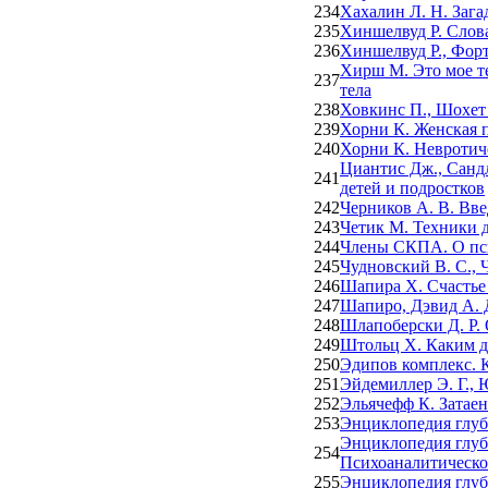
234
Хахалин Л. Н. Зага
235
Хиншелвуд Р. Слов
236
Хиншелвуд Р., Фор
Хирш М. Это мое те
237
тела
238
Ховкинс П., Шохет
239
Хорни К. Женская 
240
Хорни К. Невротич
Циантис Дж., Сандл
241
детей и подростков
242
Черников А. В. Вв
243
Четик М. Техники 
244
Члены СКПА. О пси
245
Чудновский В. С., 
246
Шапира Х. Счастье
247
Шапиро, Дэвид А. 
248
Шлапоберски Д. Р. 
249
Штольц Х. Каким д
250
Эдипов комплекс. 
251
Эйдемиллер Э. Г.,
252
Эльячефф К. Затае
253
Энциклопедия глуби
Энциклопедия глуб
254
Психоаналитическо
255
Энциклопедия глуб