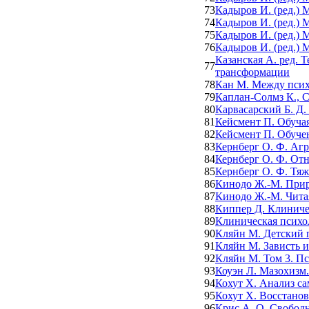
73
Кадыров И. (ред.)
74
Кадыров И. (ред.)
75
Кадыров И. (ред.)
76
Кадыров И. (ред.)
Казанская А. ред. 
77
трансформации
78
Кан М. Между псих
79
Каплан-Солмз К., 
80
Карвасарский Б. Д.
81
Кейсмент П. Обучая
82
Кейсмент П. Обучен
83
Кернберг О. Ф. Агр
84
Кернберг О. Ф. От
85
Кернберг О. Ф. Тя
86
Кинодо Ж.-М. Прир
87
Кинодо Ж.-М. Чита
88
Киппер Д. Клиниче
89
Клиническая психол
90
Кляйн М. Детский 
91
Кляйн М. Зависть и
92
Кляйн М. Том 3. Пс
93
Коуэн Л. Мазохизм
94
Кохут Х. Анализ с
95
Кохут Х. Восстано
96
Крис А. О. Свобод