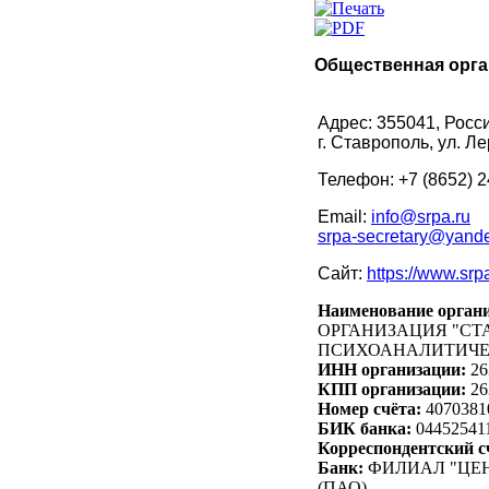
Общественная орга
Адрес: 355041, Росс
г. Ставрополь, ул. Л
Телефон: +7 (8652) 2
Email:
info@srpa.ru
srpa-secretary@yande
Сайт:
https://www.srp
Наименование орган
ОРГАНИЗАЦИЯ "СТ
ПСИХОАНАЛИТИЧЕ
ИНН организации:
26
КПП организации:
26
Номер счёта:
4070381
БИК банка:
04452541
Корреспондентский с
Банк:
ФИЛИАЛ "ЦЕН
(ПАО)