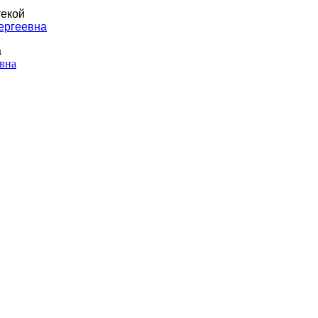
екой
ергеевна
а
вна