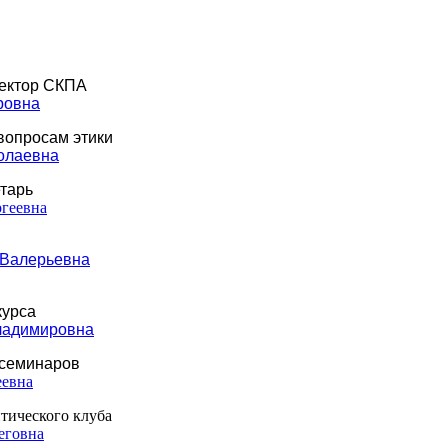
ектор СКПА
ровна
вопросам этики
олаевна
тарь
геевна
 Валерьевна
курса
ладимировна
семинаров
еевна
тического клуба
еговна