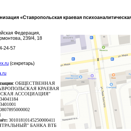
низация «Ставропольская краевая психоаналитическа
ийская Федерация,
ермонтова, 239/4, 18
4-24-57
x.ru
(секретарь)
a.ru
изации
: ОБЩЕСТВЕННАЯ
АВРОПОЛЬСКАЯ КРАЕВАЯ
СКАЯ АССОЦИАЦИЯ"
34041184
3401001
0807895000002
1
чёт:
30101810145250000411
ТРАЛЬНЫЙ" БАНКА ВТБ