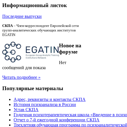
Информационный
листок
Последние выпуски
СКПА
– Член-корреспондент Европейской сети
групп-аналитических обучающих институтов
EGATIN
Новое
на
форуме
Нет
сообщений для показа
Читать подробнее »
Популярные
материалы
Адрес, реквизиты и контакты СКПА
История психоанализа в России
Устав СКПА
Годичная психотерапевтическая школа «Введение в псих
Отчет о 7-й ежегодной конференции СКПА
Трехлетняя обучающая программа по психоаналитической