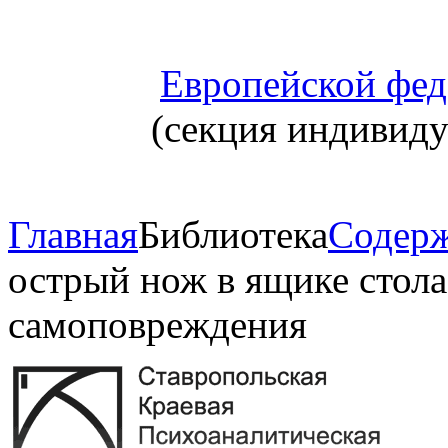
Европейской фед
(секция индивид
Главная
Библиотека
Содерж
острый нож в ящике стол
самоповреждения