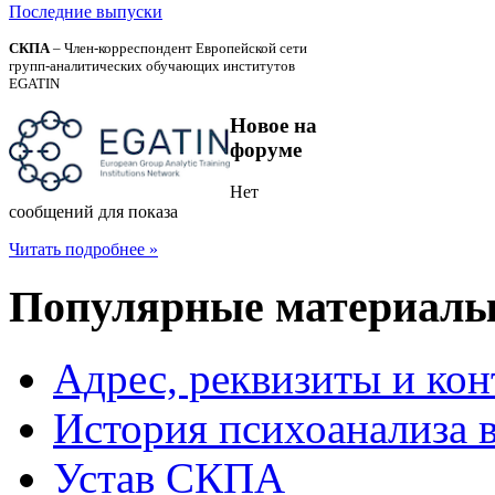
Последние выпуски
СКПА
– Член-корреспондент Европейской сети
групп-аналитических обучающих институтов
EGATIN
Новое
на
форуме
Нет
сообщений для показа
Читать подробнее »
Популярные
материал
Адрес, реквизиты и ко
История психоанализа 
Устав СКПА