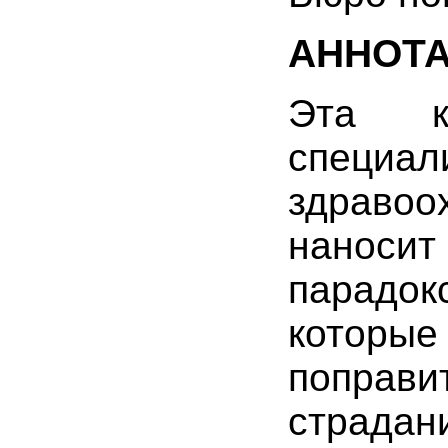
АННОТ
Эта к
специа
здравоо
наноси
парадок
которы
поправи
страдан