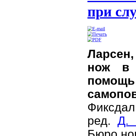
при сл
Ларсен
нож в 
помо
самопо
Фиксдал;
ред.
Д.
Бюро нов