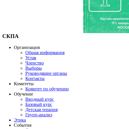
СКПА
Организация
Общая информация
Устав
Членство
Выборы
Руководящие органы
Контакты
Комитеты
Комитет по обучению
Обучение
Вводный курс
Базовый курс
Детская терапия
Групп-анализ
Этика
События