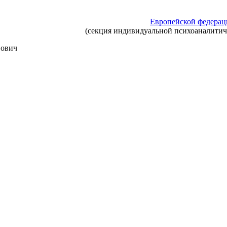
Европейской федерац
(секция индивидуальной психоаналити
вович