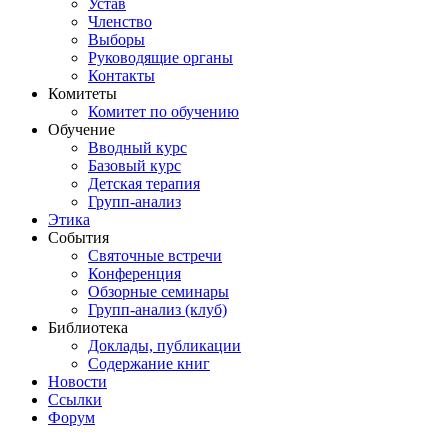
Устав
Членство
Выборы
Руководящие органы
Контакты
Комитеты
Комитет по обучению
Обучение
Вводный курс
Базовый курс
Детская терапия
Групп-анализ
Этика
События
Святочные встречи
Конференция
Обзорные семинары
Групп-анализ (клуб)
Библиотека
Доклады, публикации
Содержание книг
Новости
Cсылки
Форум