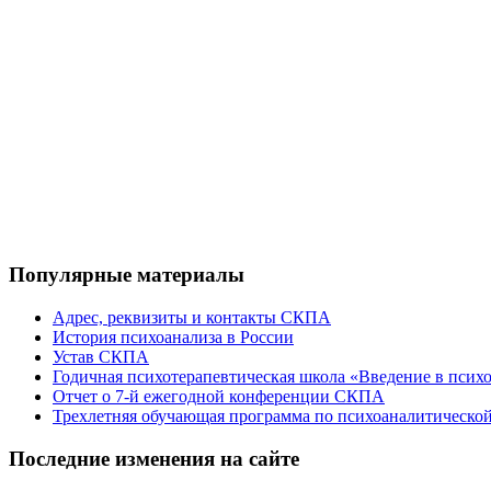
Популярные
материалы
Адрес, реквизиты и контакты СКПА
История психоанализа в России
Устав СКПА
Годичная психотерапевтическая школа «Введение в псих
Отчет о 7-й ежегодной конференции СКПА
Трехлетняя обучающая программа по психоаналитической
Последние
изменения на сайте