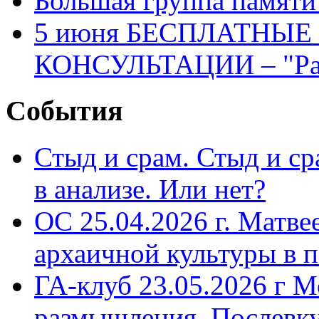
Большая группа памяти
собрании
СКПА
5 июня БЕСПЛАТНЫ
(проводится
один
раз
КОНСУЛЬТАЦИИ – "Раз
в
полгода,
наблюдательный
События
член
участвует
с
правом
Стыд и срам. Стыд и с
совещательного
голоса).
в анализе. Или нет?
Наблюдательный
член
ОС 25.04.2026 г. Матве
СКПА
обязан
вовремя
архаичной культуры в 
оплачивать
членский
ГА-клуб 23.05.2026 г М
взнос
раз
в
размышления. Послевк