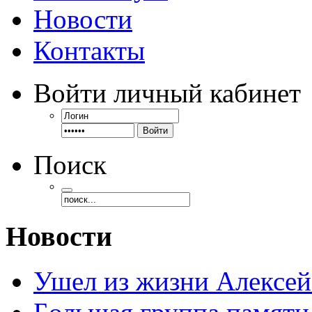
Новости
субботам
месяца
очно
Контакты
или
онлайн,
сразу
Войти
личный кабинет
после
обзорных
семинаров,
точные
Войти
даты
и
Поиск
время
сообщаются
заранее
в
чате
СКПА
Новости
в
WhatsApp
),
а
Ушел из жизни Алексе
также
в
общем