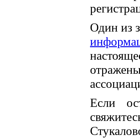
СКПА
регистра
Камневой
Анной
(
srpa
-
Один из 
secretary
@
yandex
.
ru
;
89881024543)
информа
настояще
отражены
ассоциац
Если ос
свяжит
Стукалов