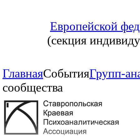
Европейской фед
(секция индивид
Главная
События
Групп-ана
сообщества