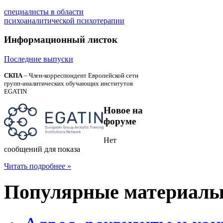
специалисты в области
психоаналитической психотерапии
Информационный
листок
Последние выпуски
СКПА
– Член-корреспондент Европейской сети
групп-аналитических обучающих институтов
EGATIN
Новое
на
форуме
Нет
сообщений для показа
Читать подробнее »
Популярные
материал