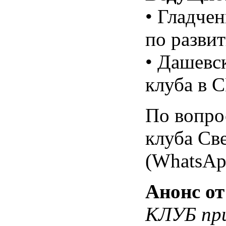
• Гладче
по разви
• Дашевс
клуба в 
По вопро
клуба Св
(WhatsAp
Анонс от
КЛУБ пр