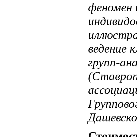
феномен 
индивидо
иллюстра
ведение 
групп-ан
(Ставроп
ассоциац
Группово
Дашевско
Стоимост