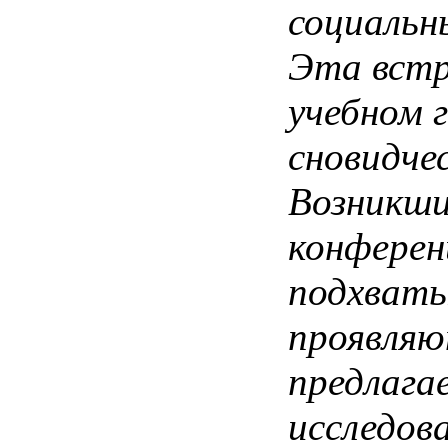
социальн
Эта встр
учебном 
сновидче
Возникши
конферен
подхваты
проявляю
предлага
исследов