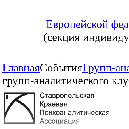
Европейской фед
(секция индивид
Главная
События
Групп-ана
групп-аналитического клу