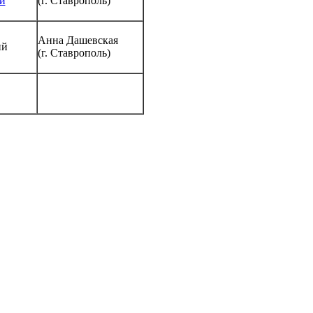
и
(г. Ставрополь)
Анна Дашевская
ий
(г. Ставрополь)