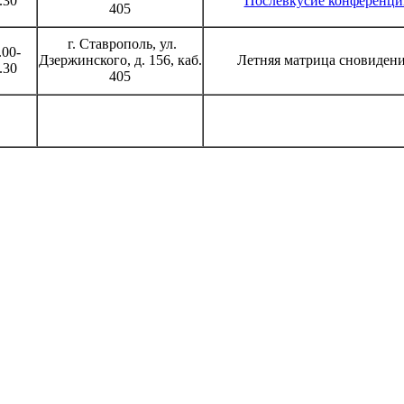
.30
Послевкусие конференци
405
г. Ставрополь, ул.
.00-
Дзержинского, д. 156, каб.
Летняя матрица сновиден
.30
405