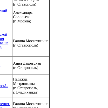
(г. Ставрполь)
ений
Александра
Соловьева
(г. Москва)
ской
ния
Галина Москотинина
ва на
(г. Ставрополь)
й
Анна Дашевская
а
(г. Ставрополь)
Надежда
Митряшкина
сь?..
(г. Ставрополь,
г. Владикавказ)
ления.
Галина Москотинина