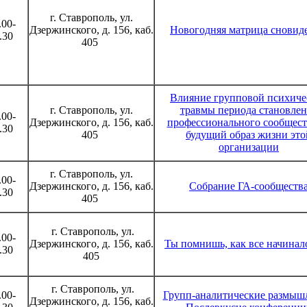
г. Ставрополь, ул.
.00-
Дзержинского, д. 156, каб.
Новогодняя матрица сновид
.30
405
Влияние групповой психиче
г. Ставрополь, ул.
травмы периода становле
.00-
Дзержинского, д. 156, каб.
профессионального сообщест
.30
405
будущий образ жизни это
организации
г. Ставрополь, ул.
.00-
Дзержинского, д. 156, каб.
Собрание ГА-сообществ
.30
405
г. Ставрополь, ул.
.00-
Дзержинского, д. 156, каб.
Ты помнишь, как все начинало
.30
405
г. Ставрополь, ул.
.00-
Групп-аналитические размыш
Дзержинского, д. 156, каб.