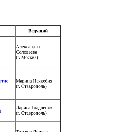
Ведущий
Александра
Соловьева
(г. Москва)
итие
Марина Начкебия
(г. Ставрополь)
Лариса Гладченко
а
(г. Ставрополь)
Татьяна Ярцева